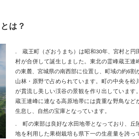
」とは？
. 蔵王町（ざおうまち）は昭和30年、宮村と円
村が合併して誕生しました。東北の霊峰蔵王連
の東麓、宮城県の南西部に位置し、町域の約6割
山林・原野で占められています。町の中央を松
が貫流し美しい渓谷の景観を作り出しています
蔵王連峰に連なる高原地帯には貴重な野鳥など
生息し、自然の宝庫となっています。
. 町の東部は良好な水田地帯となっており、丘
地を利用した果樹栽培も県下一の生産量を誇っ