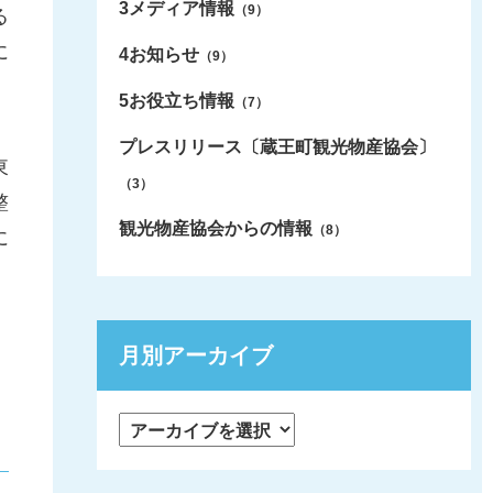
3メディア情報
（9）
る
に
4お知らせ
（9）
5お役立ち情報
（7）
、
プレスリリース〔蔵王町観光物産協会〕
東
（3）
整
観光物産協会からの情報
（8）
に
月別アーカイブ