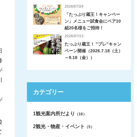
2026/07/24
「たっぷり蔵王！キャンペー
ン」メニュー試食会にペア10
組20名様をご招待！
2026/07/13
たっぷり蔵王！ ‟プレ”キャン
田
ペーン開催（2026.7.18（土）
～9.18（金））
峰
が
川
。
カテゴリー
が
1観光案内所だより
（16）
陵
2観光・物産・イベント
（5）
て