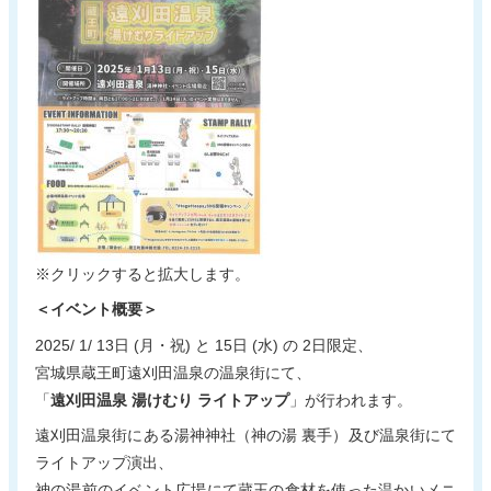
新着情報
電子パンフレット
蔵王町観光物産協会について
サイトポリシー
リンク集
お問い合わせ
※クリックすると拡大します。
＜イベント概要＞
2025/ 1/ 13日 (月・祝) と 15日 (水) の 2日限定、
宮城県蔵王町遠刈田温泉の温泉街にて、
「
遠刈田温泉 湯けむり ライトアップ
」が行われます。
遠刈田温泉街にある湯神神社（神の湯 裏手）及び温泉街にて
ライトアップ演出、
神の湯前のイベント広場にて蔵王の食材を使った温かいメニ