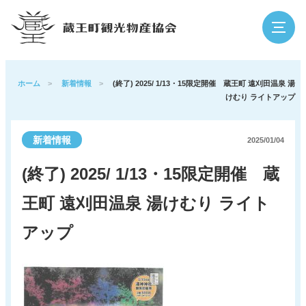
検索
ホーム
>
新着情報
>
(終了) 2025/ 1/13・15限定開催 蔵王町 遠刈田温泉 湯
けむり ライトアップ
蔵王の魅力
観光スポット
新着情報
2025/01/04
(終了) 2025/ 1/13・15限定開催 蔵
イベント
泊まる・温泉
王町 遠刈田温泉 湯けむり ライト
グルメ・買う
体験
アップ
アウトドア
寺社・歴史