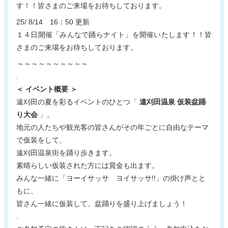
す！！皆さまのご来場をお待ちしております。
25/ 8/14 16：50 更新
１４日開催「みんなで踊らナイト」を開催いたします！！皆
さまのご来場をお待ちしております。
～～～
～～～
～～～
～
.
＜ イベント概要 ＞
遠刈田の夏を彩るイベントのひとつ「
遠刈田温泉 仮装盆踊
り大会
」。
地元の人たちや観光客の皆さんがその年ごとに自由なテーマ
で仮装をして、
遠刈田温泉街を踊り歩きます。
素晴らしい仮装された方には賞金も出ます。
みんな一緒に「ヨーイサッサ ヨイサッサ!!」の掛け声とと
もに、
皆さん一緒に仮装して、盆踊りを盛り上げましょう！
.