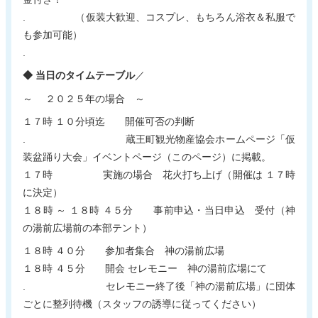
. （仮装大歓迎、コスプレ、もちろん浴衣＆私服で
も参加可能）
.
◆ 当日のタイムテーブル
／
～ ２０２５年の場合 ～
１７時 １０分頃迄 開催可否の判断
. 蔵王町観光物産協会ホームページ「仮
装盆踊り大会」イベントページ（このページ）に掲載。
１７時 実施の場合 花火打ち上げ（開催は １７時
に決定）
１８時 ～ １８時 ４５分 事前申込・当日申込 受付（神
の湯前広場前の本部テント）
１８時 ４０分 参加者集合 神の湯前広場
１８時 ４５分 開会 セレモニー 神の湯前広場にて
. セレモニー終了後「神の湯前広場」に団体
ごとに整列待機（スタッフの誘導に従ってください）