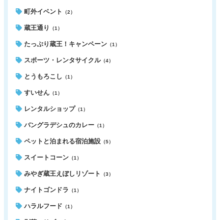
町外イベント
（2）
蔵王通り
（1）
たっぷり蔵王！キャンペーン
（1）
スポーツ・レンタサイクル
（4）
とうもろこし
（1）
すいせん
（1）
レンタルショップ
（1）
バングラデシュのカレー
（1）
ペットと泊まれる宿泊施設
（5）
スイートコーン
（1）
みやぎ蔵王えぼしリゾート
（3）
ナイトゴンドラ
（1）
ハラルフード
（1）