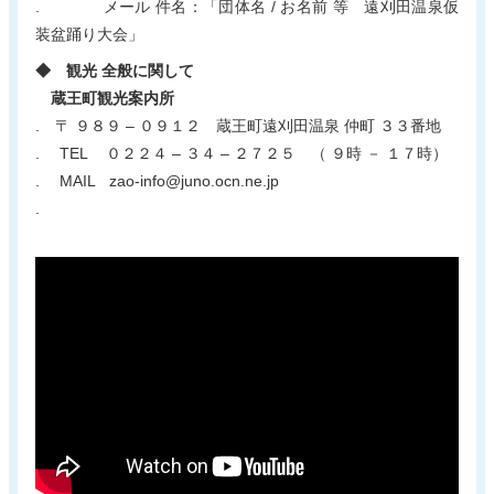
. メール 件名：「団体名 / お名前 等 遠刈田温泉仮
装盆踊り大会」
◆ 観光 全般に関して
蔵王町観光案内所
. 〒 ９８９ – ０９１２ 蔵王町遠刈田温泉 仲町 ３３番地
. TEL ０２２４ – ３４ – ２７２５ （ ９時 － １７時）
. MAIL zao-info@juno.ocn.ne.jp
.