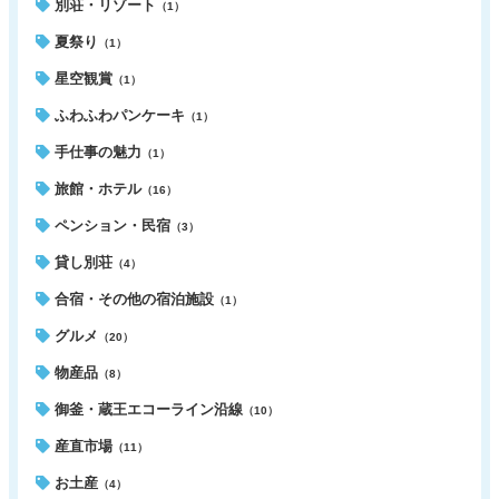
別荘・リゾート
（1）
夏祭り
（1）
星空観賞
（1）
ふわふわパンケーキ
（1）
手仕事の魅力
（1）
旅館・ホテル
（16）
ペンション・民宿
（3）
貸し別荘
（4）
合宿・その他の宿泊施設
（1）
グルメ
（20）
物産品
（8）
御釜・蔵王エコーライン沿線
（10）
産直市場
（11）
お土産
（4）