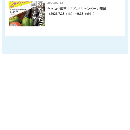
2026/07/13
たっぷり蔵王！ ‟プレ”キャンペーン開催
（2026.7.18（土）～9.18（金））
宮城蔵王の魅力
泊まる・温泉
新着情報
蔵王の大自然
グルメ・買う
観光パンフレット
遠刈田温泉
体験
蔵王町観光物産協会につ
いて
蔵王の味覚
アウトドア
サイトポリシー
観光スポット
寺社・歴史
リンク集
イベント
交通アクセス