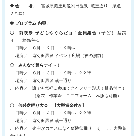
◆ 会 場
／ 宮城県蔵王町遠刈田温泉 蔵王通り（県道 １
２号線）
◆ プログラム 内容
／
〇 前夜祭 子どもやぐらだョ！全員集合
（子ども 盆踊
り） 櫓部主催
. 日時／ ８月 １２日 １９時～
. 場所／ 遠刈田温泉 イベント広場（神の湯前）
〇 みんなで踊らナイト！
. 日時／ ８月 １３日 １９時 ～ ２２時
. 場所／ 遠刈田温泉 蔵王通り
. 内容／ 誰でも気軽に参加できるフリー形式！賞品付き！
. （浴衣、作業着、ユニフォーム、私服も可能）
〇 仮装盆踊り大会 【大懸賞金付き】
. 日時／ ８月 １４日 １９時 ～ ２２時
. 場所／ 遠刈田温泉 蔵王通り
. 内容／ 街中がカオスになる仮装盆踊り！そして、大懸賞
金付き！