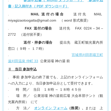
書・記入例付き（ PDF ダウンロード）
.
MAIL 送付の場合
送付先 MAIL
miyagizaotoogatta@gmail.com （ word 形式推奨）
.
FAX 送付の場合
送付先 FAX 0224 – 34 –
2772 （送付状不要）
.
送付・持参の場合
提出先 蔵王町観光案内所
窓口（ ９時 － １７時）
.
宮城県刈田郡蔵王町
遠刈田温泉 仲町 33
公衆浴場 神の湯 前
Ⅱ 当日 参加申込
. 事前 参加申込の終了後でも、上記のオンラインフォーム
への入力により、当日参加申込分として受付できます。
. 時 間／ 当日 １８時 ～ １８時 ４５分
. 場 所／ 公衆浴場 神の湯前広場 大会本部テント（観
光案内所前） にて
. 方 法／
オンライン フォーム
（推奨）、
または 上