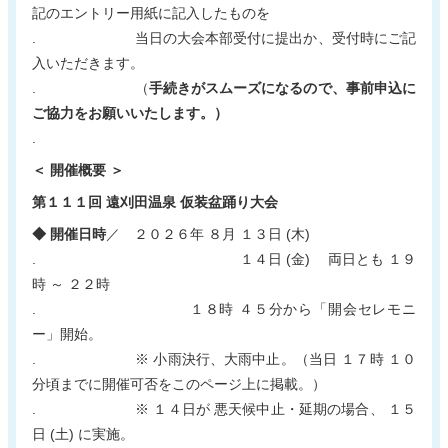
記のエントリー用紙に記入したものを
. 当日の大会本部受付に提出か、受付時にご記
入いただきます。
. （
手続きがスムーズになるので、事前申込に
ご協力をお願いいたします。）
.
＜ 開催概要 ＞
第１１１回 遠刈田温泉 仮装盆踊り大会
◆ 開催日時
／ ２０２６年 ８月 １３日 (木)
. １４日 (金) 両日とも １９
時 ～ ２２時
. １８時 ４５分から「開会セレモニ
ー」開始。
. ※ 小雨決行、大雨中止。（当日 １７時 １０
分頃までに開催可否をこのページ上に掲載。）
. ※ １４日が 悪天候中止・延期の場合、 １５
日 (土) に実施。