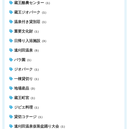
蔵王酪農センター
（1）
蔵王ジオパーク
（1）
温泉付き貸別荘
（1）
重要文化財
（1）
日帰り入浴施設
（3）
遠刈田温泉
（5）
バラ園
（1）
ジオパーク
（1）
一棟貸切り
（1）
地場産品
（3）
蔵王町宮
（1）
ジビエ料理
（1）
貸切コテージ
（1）
遠刈田温泉仮装盆踊り大会
（1）