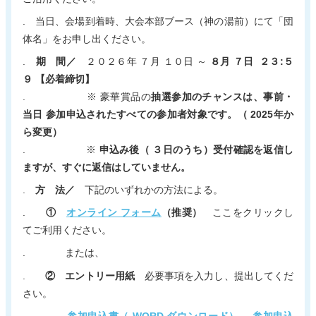
. 当日、会場到着時、大会本部ブース（神の湯前）にて「団
体名」をお申し出ください。
.
期 間／
２０２６年 ７月 １０日 ～
８月 ７日 ２３:５
９ 【必着締切】
. ※ 豪華賞品の
抽選参加のチャンスは、事前・
当日 参加申込されたすべての参加者対象です。（ 2025年か
ら変更）
. ※
申込み後（ ３日のうち）受付確認を返信し
ますが、すぐに返信はしていません。
.
方 法／
下記のいずれかの方法による。
.
①
オンライン フォーム
（推奨）
ここをクリックし
てご利用ください。
. または、
.
② エントリー用紙
必要事項を入力し、提出してくだ
さい。
.
参加申込書（ WORD ダウンロード）
参加申込