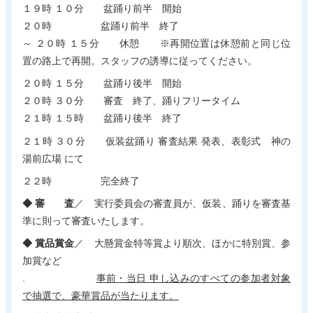
１９時 １０分 盆踊り前半 開始
２０時 盆踊り前半 終了
～ ２０時 １５分 休憩 ※再開位置は休憩前と同じ位
置の路上で再開。スタッフの誘導に従ってください。
２０時 １５分 盆踊り後半 開始
２０時 ３０分 審査 終了、踊りフリータイム
２１時 １５時 盆踊り後半 終了
２１時 ３０分 仮装盆踊り 審査結果 発表、表彰式 神の
湯前広場 にて
２２時 完全終了
◆ 審 査
／ 実行委員会の審査員が、仮装、踊りを審査基
準に則って審査いたします。
◆ 賞品賞金
／ 大懸賞金特等賞より順次、ほかに特別賞、参
加賞など
.
事前・当日 申し込みのすべての
参加者対象
で抽選で、豪華賞品
が当たります。