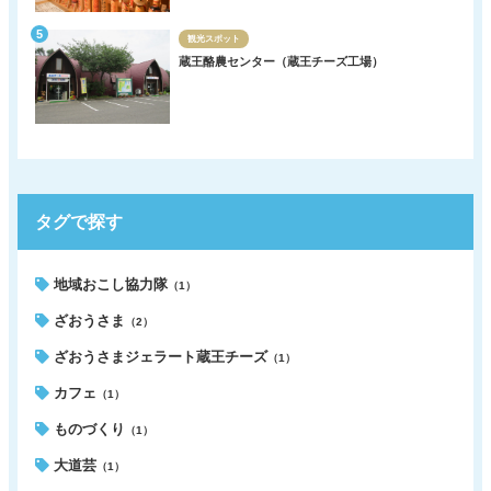
観光スポット
蔵王酪農センター（蔵王チーズ工場）
タグで探す
地域おこし協力隊
（1）
ざおうさま
（2）
ざおうさまジェラート蔵王チーズ
（1）
カフェ
（1）
ものづくり
（1）
大道芸
（1）