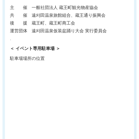
主 催 一般社団法人 蔵王町観光物産協会
共 催 遠刈田温泉旅館組合、蔵王通り振興会
後 援 蔵王町、蔵王町商工会
運営団体 遠刈田温泉仮装盆踊り大会 実行委員会
.
＜ イベント専用駐車場 ＞
駐車場場所の位置