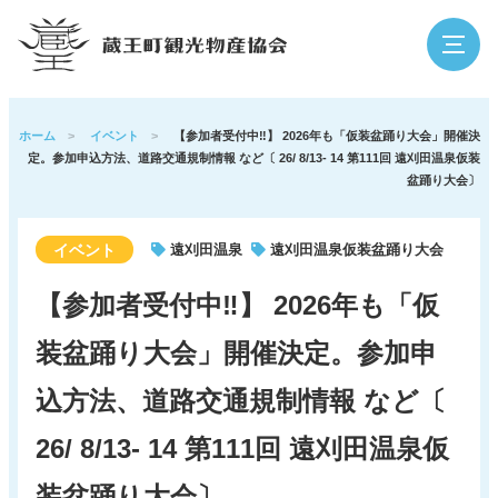
検索
ホーム
>
イベント
>
【参加者受付中‼】 2026年も「仮装盆踊り大会」開催決
定。参加申込方法、道路交通規制情報 など〔 26/ 8/13- 14 第111回 遠刈田温泉仮装
盆踊り大会〕
蔵王の魅力
観光スポット
イベント
遠刈田温泉
遠刈田温泉仮装盆踊り大会
イベント
泊まる・温泉
【参加者受付中‼】 2026年も「仮
装盆踊り大会」開催決定。参加申
グルメ・買う
体験
込方法、道路交通規制情報 など〔
26/ 8/13- 14 第111回 遠刈田温泉仮
アウトドア
寺社・歴史
装盆踊り大会〕