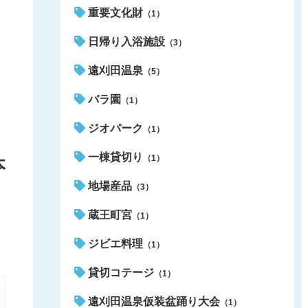
重要文化財
（1）
日帰り入浴施設
（3）
遠刈田温泉
（5）
バラ園
（1）
ジオパーク
（1）
一棟貸切り
（1）
本
地場産品
（3）
蔵王町宮
（1）
ジビエ料理
（1）
貸切コテージ
（1）
遠刈田温泉仮装盆踊り大会
（1）