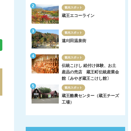
観光スポット
蔵王エコーライン
観光スポット
遠刈田温泉街
観光スポット
伝統こけし 絵付け体験、お土
産品の売店 蔵王町伝統産業会
館〔みやぎ蔵王こけし館〕
観光スポット
蔵王酪農センター（蔵王チーズ
工場）