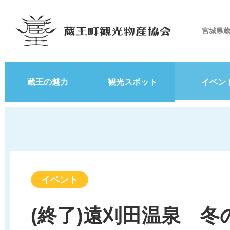
宮城県
蔵王の魅力
観光スポット
イベン
イベント
(終了)遠刈田温泉 