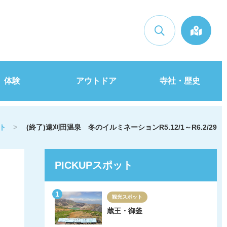
検索
体験
アウトドア
寺社・歴史
ト
>
(終了)遠刈田温泉 冬のイルミネーションR5.12/1～R6.2/29
PICKUPスポット
観光スポット
蔵王・御釜