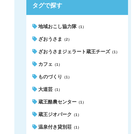
タグで探す
地域おこし協力隊
（1）
ざおうさま
（2）
ざおうさまジェラート蔵王チーズ
（1）
カフェ
（1）
ものづくり
（1）
大道芸
（1）
蔵王酪農センター
（1）
蔵王ジオパーク
（1）
温泉付き貸別荘
（1）