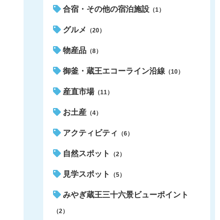
合宿・その他の宿泊施設
（1）
グルメ
（20）
物産品
（8）
御釜・蔵王エコーライン沿線
（10）
産直市場
（11）
お土産
（4）
アクティビティ
（6）
自然スポット
（2）
見学スポット
（5）
みやぎ蔵王三十六景ビューポイント
（2）