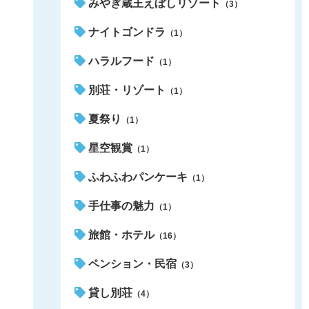
みやぎ蔵王えぼしリゾート
（3）
ナイトゴンドラ
（1）
ハラルフード
（1）
別荘・リゾート
（1）
夏祭り
（1）
星空観賞
（1）
ふわふわパンケーキ
（1）
手仕事の魅力
（1）
旅館・ホテル
（16）
ペンション・民宿
（3）
貸し別荘
（4）