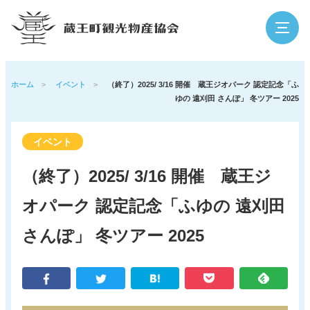
検索
ホーム
>
イベント
>
（終了）2025/ 3/16 開催 蔵王ジオパーク 認定記念「ふ
ゆの 遠刈田 さんぽ」 冬ツアー 2025
蔵王の魅力
観光スポット
イベント
（終了）2025/ 3/16 開催 蔵王ジ
イベント
泊まる・温泉
オパーク 認定記念「ふゆの 遠刈田
グルメ・買う
体験
さんぽ」 冬ツアー 2025
アウトドア
寺社・歴史