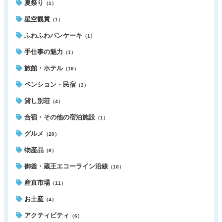
夏祭り
（1）
星空観賞
（1）
ふわふわパンケーキ
（1）
手仕事の魅力
（1）
旅館・ホテル
（16）
ペンション・民宿
（3）
貸し別荘
（4）
合宿・その他の宿泊施設
（1）
グルメ
（20）
物産品
（8）
御釜・蔵王エコーライン沿線
（10）
産直市場
（11）
お土産
（4）
アクティビティ
（6）