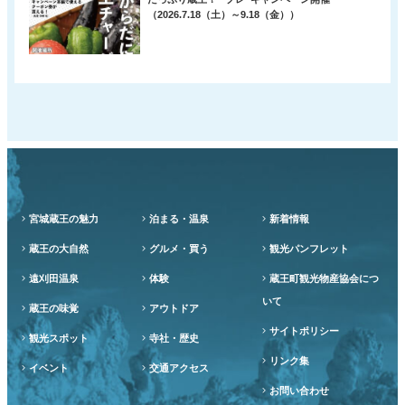
（2026.7.18（土）～9.18（金））
宮城蔵王の魅力
泊まる・温泉
新着情報
蔵王の大自然
グルメ・買う
観光パンフレット
遠刈田温泉
体験
蔵王町観光物産協会につ
いて
蔵王の味覚
アウトドア
サイトポリシー
観光スポット
寺社・歴史
リンク集
イベント
交通アクセス
お問い合わせ