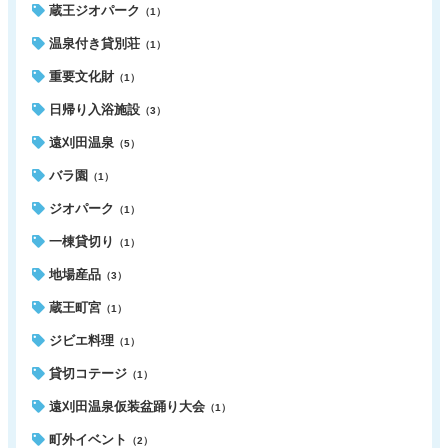
蔵王ジオパーク
（1）
温泉付き貸別荘
（1）
重要文化財
（1）
日帰り入浴施設
（3）
遠刈田温泉
（5）
バラ園
（1）
ジオパーク
（1）
一棟貸切り
（1）
地場産品
（3）
蔵王町宮
（1）
ジビエ料理
（1）
貸切コテージ
（1）
遠刈田温泉仮装盆踊り大会
（1）
町外イベント
（2）