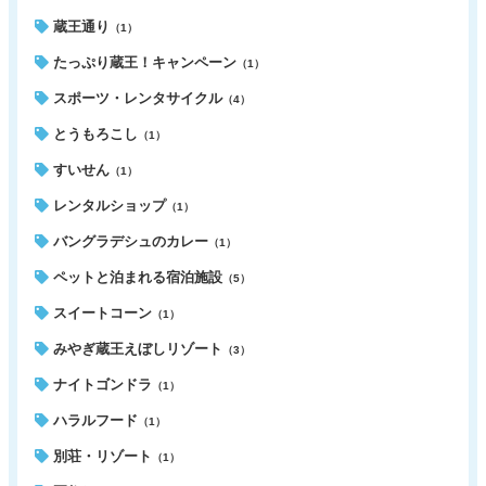
蔵王通り
（1）
たっぷり蔵王！キャンペーン
（1）
スポーツ・レンタサイクル
（4）
とうもろこし
（1）
すいせん
（1）
レンタルショップ
（1）
バングラデシュのカレー
（1）
ペットと泊まれる宿泊施設
（5）
スイートコーン
（1）
みやぎ蔵王えぼしリゾート
（3）
ナイトゴンドラ
（1）
ハラルフード
（1）
別荘・リゾート
（1）