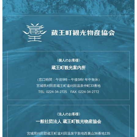
〈個人のお客様〉
蔵王町観光案内所
（窓口時間：午前9時～午後5時/ 年中無休）
宮城県刈田郡蔵王町遠刈田温泉仲町33番地
TEL: 0224-34-2725 FAX: 0224-34-2772
〈法人のお客様〉
一般社団法人 蔵王町観光物産協会
宮城県刈田郡蔵王町遠刈田温泉字新地西裏山36番地135