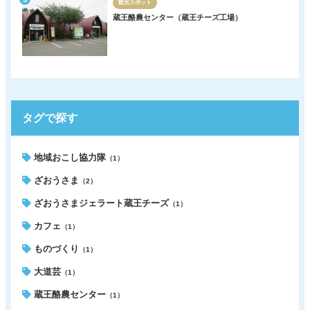
観光スポット
蔵王酪農センター（蔵王チーズ工場）
タグで探す
地域おこし協力隊
（1）
ざおうさま
（2）
ざおうさまジェラート蔵王チーズ
（1）
カフェ
（1）
ものづくり
（1）
大道芸
（1）
蔵王酪農センター
（1）