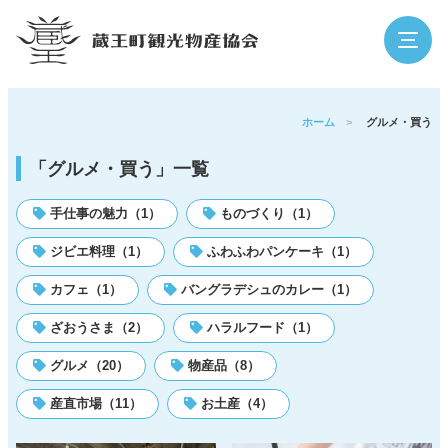
検索
ホーム
>
グルメ・買う
「グルメ・買う」一覧
蔵王の魅力
観光スポット
手仕事の魅力（1）
ものづくり（1）
ジビエ料理（1）
ふわふわパンケーキ（1）
イベント
泊まる・温泉
カフェ（1）
バングラデシュのカレー（1）
ざおうさま（2）
ハラルフード（1）
グルメ・買う
体験
グルメ（20）
物産品（8）
アウトドア
寺社・歴史
産直市場（11）
お土産（4）