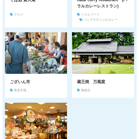
ラルカレーレストラン)
グルメ
ハラルフード
バングラデシュのカレー
ございん市
蔵王焼 万風窯
産直市場
物産品