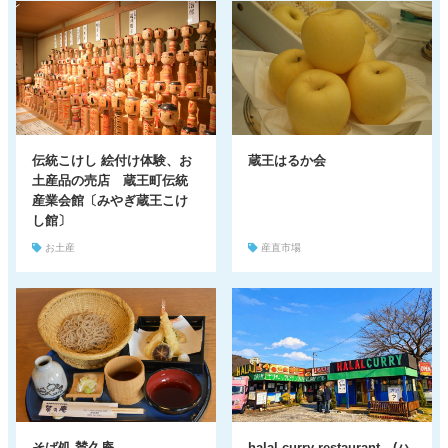
伝統こけし 絵付け体験、お
蔵王はるか会
土産品の売店 蔵王町伝統
産業会館〔みやぎ蔵王こけ
し館〕
お土産
産直市場
そば処 賛久庵
halal curry restaurant (ハ