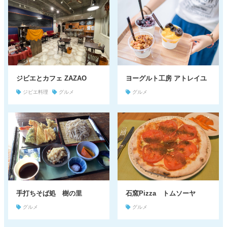
新着情報
電子パンフレット
蔵王町観光物産協会について
サイトポリシー
リンク集
お問い合わせ
ジビエとカフェ ZAZAO
ヨーグルト工房 アトレイユ
ジビエ料理
グルメ
グルメ
手打ちそば処 樹の里
石窯Pizza トムソーヤ
グルメ
グルメ