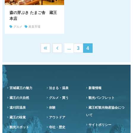
森の芽ぶき たまご舎 蔵王
本店
グルメ
産直市場
...
3
4
宮城蔵王の魅力
泊まる・温泉
新着情報
蔵王の大自然
グルメ・買う
観光パンフレット
遠刈田温泉
体験
蔵王町観光物産協会につ
いて
蔵王の味覚
アウトドア
サイトポリシー
観光スポット
寺社・歴史