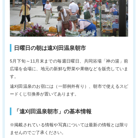
新着情報
電子パンフレット
蔵王町観光物産協会について
サイトポリシー
リンク集
お問い合わせ
日曜日の朝は遠刈田温泉朝市
5月下旬～11月末までの毎週日曜日、共同浴場「神の湯」前
広場を会場に、地元の新鮮な野菜や果物などを販売していま
す。
遠刈田温泉のお宿には（一部例外有り）、朝市で使えるスピ
ードくじ引換券が置いてあります。
「遠刈田温泉朝市」の基本情報
※掲載されている情報や写真については最新の情報とは限り
ませんのでご了承ください。