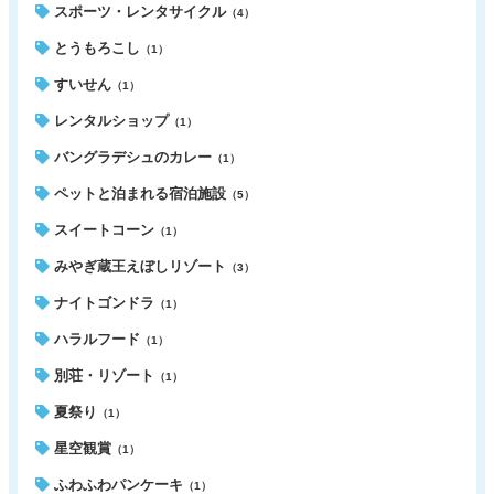
スポーツ・レンタサイクル
（4）
とうもろこし
（1）
すいせん
（1）
レンタルショップ
（1）
バングラデシュのカレー
（1）
ペットと泊まれる宿泊施設
（5）
スイートコーン
（1）
みやぎ蔵王えぼしリゾート
（3）
ナイトゴンドラ
（1）
ハラルフード
（1）
別荘・リゾート
（1）
夏祭り
（1）
星空観賞
（1）
ふわふわパンケーキ
（1）