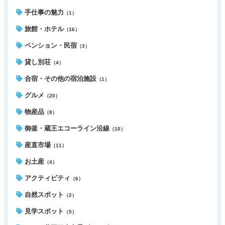
手仕事の魅力
（1）
旅館・ホテル
（16）
ペンション・民宿
（3）
貸し別荘
（4）
合宿・その他の宿泊施設
（1）
グルメ
（20）
物産品
（8）
御釜・蔵王エコーライン沿線
（10）
産直市場
（11）
お土産
（4）
アクティビティ
（6）
自然スポット
（2）
見学スポット
（5）