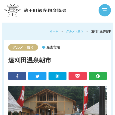
検索
ホーム
>
グルメ・買う
>
遠刈田温泉朝市
グルメ・買う
産直市場
蔵王の魅力
観光スポット
遠刈田温泉朝市
イベント
泊まる・温泉
グルメ・買う
体験
アウトドア
寺社・歴史