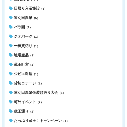
日帰り入浴施設
（3）
遠刈田温泉
（5）
バラ園
（1）
ジオパーク
（1）
一棟貸切り
（1）
地場産品
（3）
蔵王町宮
（1）
ジビエ料理
（1）
貸切コテージ
（1）
遠刈田温泉仮装盆踊り大会
（1）
町外イベント
（2）
蔵王通り
（1）
たっぷり蔵王！キャンペーン
（1）