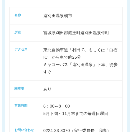
名称
遠刈田温泉朝市
所在
宮城県刈田郡蔵王町遠刈田温泉仲町
アクセス
東北自動車道「村田IC」もしくは「白石
IC」から車で約25分
ミヤコーバス「遠刈田温泉」下車、徒歩
すぐ
駐車場
あり
営業時間
6：00～8：00
5月下旬～11月末までの毎週日曜日
お問い合わせ
0224-33-3070（実行委員長 我妻）