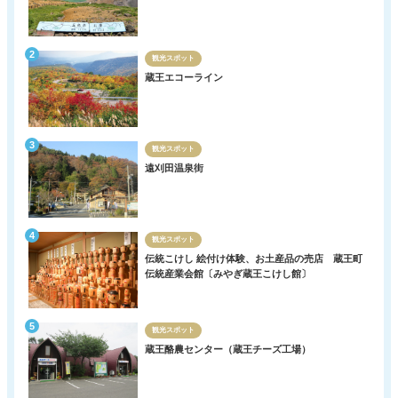
観光スポット
蔵王エコーライン
観光スポット
遠刈田温泉街
観光スポット
伝統こけし 絵付け体験、お土産品の売店 蔵王町
伝統産業会館〔みやぎ蔵王こけし館〕
観光スポット
蔵王酪農センター（蔵王チーズ工場）