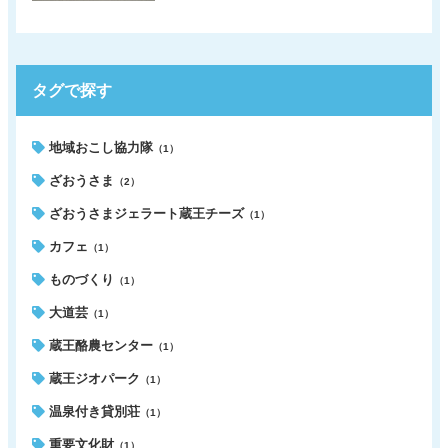
タグで探す
地域おこし協力隊
（1）
ざおうさま
（2）
ざおうさまジェラート蔵王チーズ
（1）
カフェ
（1）
ものづくり
（1）
大道芸
（1）
蔵王酪農センター
（1）
蔵王ジオパーク
（1）
温泉付き貸別荘
（1）
重要文化財
（1）