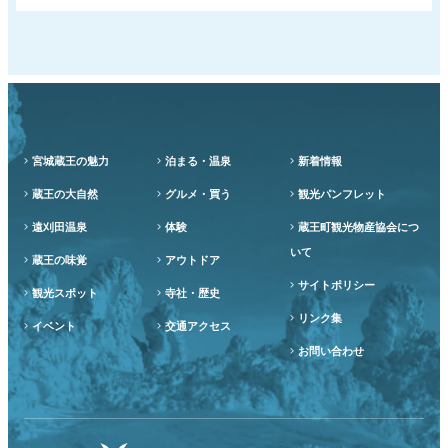
宮城蔵王の魅力
泊まる・温泉
新着情報
蔵王の大自然
グルメ・買う
観光パンフレット
遠刈田温泉
体験
蔵王町観光物産協会につ
いて
蔵王の味覚
アウトドア
サイトポリシー
観光スポット
寺社・歴史
リンク集
イベント
交通アクセス
お問い合わせ