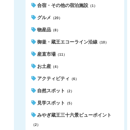
合宿・その他の宿泊施設
（1）
グルメ
（20）
物産品
（8）
御釜・蔵王エコーライン沿線
（10）
産直市場
（11）
お土産
（4）
アクティビティ
（6）
自然スポット
（2）
見学スポット
（5）
みやぎ蔵王三十六景ビューポイント
（2）