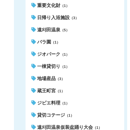
重要文化財
（1）
日帰り入浴施設
（3）
遠刈田温泉
（5）
バラ園
（1）
ジオパーク
（1）
一棟貸切り
（1）
地場産品
（3）
蔵王町宮
（1）
ジビエ料理
（1）
貸切コテージ
（1）
遠刈田温泉仮装盆踊り大会
（1）