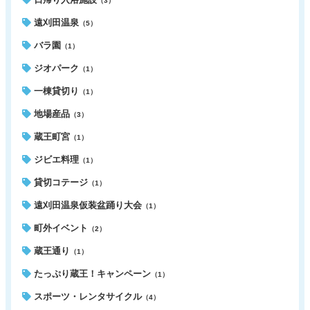
（3）
遠刈田温泉
（5）
バラ園
（1）
ジオパーク
（1）
一棟貸切り
（1）
地場産品
（3）
蔵王町宮
（1）
ジビエ料理
（1）
貸切コテージ
（1）
遠刈田温泉仮装盆踊り大会
（1）
町外イベント
（2）
蔵王通り
（1）
たっぷり蔵王！キャンペーン
（1）
スポーツ・レンタサイクル
（4）