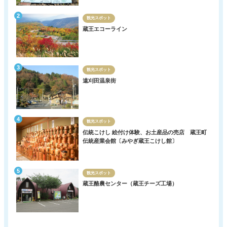
観光スポット
蔵王エコーライン
観光スポット
遠刈田温泉街
観光スポット
伝統こけし 絵付け体験、お土産品の売店 蔵王町
伝統産業会館〔みやぎ蔵王こけし館〕
観光スポット
蔵王酪農センター（蔵王チーズ工場）