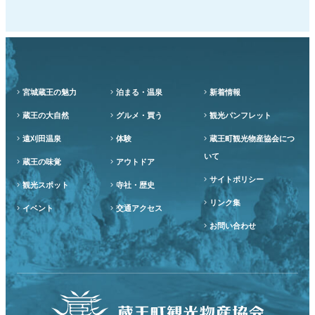
宮城蔵王の魅力
泊まる・温泉
新着情報
蔵王の大自然
グルメ・買う
観光パンフレット
遠刈田温泉
体験
蔵王町観光物産協会につ
いて
蔵王の味覚
アウトドア
サイトポリシー
観光スポット
寺社・歴史
リンク集
イベント
交通アクセス
お問い合わせ