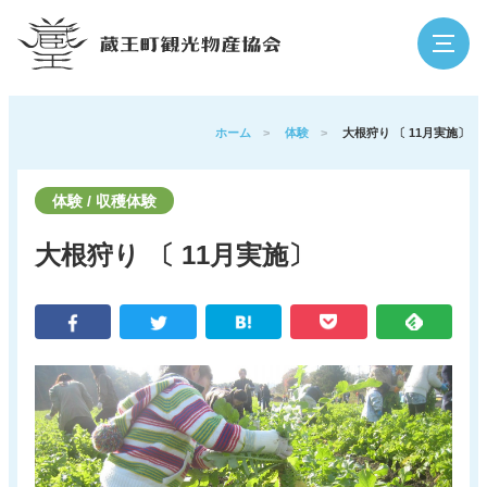
検索
ホーム
>
体験
>
大根狩り 〔 11月実施〕
体験 / 収穫体験
蔵王の魅力
観光スポット
大根狩り 〔 11月実施〕
イベント
泊まる・温泉
グルメ・買う
体験
アウトドア
寺社・歴史