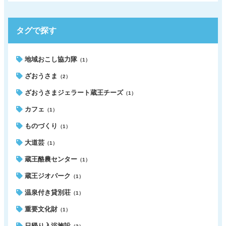
タグで探す
地域おこし協力隊
（1）
ざおうさま
（2）
ざおうさまジェラート蔵王チーズ
（1）
カフェ
（1）
ものづくり
（1）
大道芸
（1）
蔵王酪農センター
（1）
蔵王ジオパーク
（1）
温泉付き貸別荘
（1）
重要文化財
（1）
日帰り入浴施設