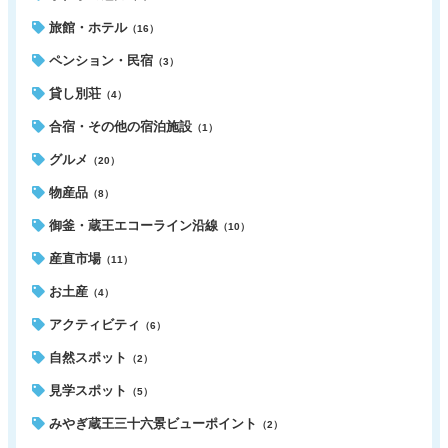
旅館・ホテル
（16）
ペンション・民宿
（3）
貸し別荘
（4）
合宿・その他の宿泊施設
（1）
グルメ
（20）
物産品
（8）
御釜・蔵王エコーライン沿線
（10）
産直市場
（11）
お土産
（4）
アクティビティ
（6）
自然スポット
（2）
見学スポット
（5）
みやぎ蔵王三十六景ビューポイント
（2）