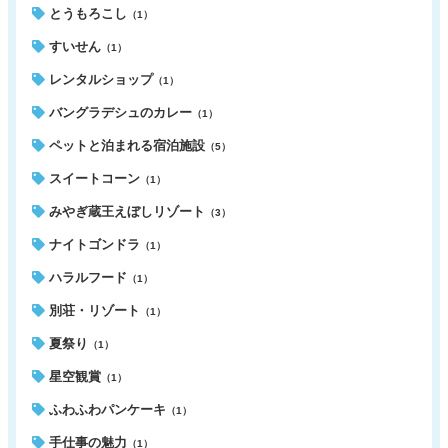
とうもろこし
（1）
すいせん
（1）
レンタルショップ
（1）
バングラデシュのカレー
（1）
ペットと泊まれる宿泊施設
（5）
スイートコーン
（1）
みやぎ蔵王えぼしリゾート
（3）
ナイトゴンドラ
（1）
ハラルフード
（1）
別荘・リゾート
（1）
夏祭り
（1）
星空観賞
（1）
ふわふわパンケーキ
（1）
手仕事の魅力
（1）