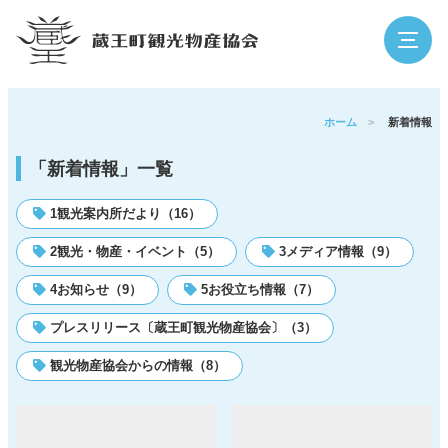
検索
ホーム
>
新着情報
「新着情報」一覧
蔵王の魅力
観光スポット
1観光案内所だより（16）
2観光・物産・イベント（5）
3メディア情報（9）
イベント
泊まる・温泉
4お知らせ（9）
5お役立ち情報（7）
プレスリリース〔蔵王町観光物産協会〕（3）
グルメ・買う
体験
観光物産協会からの情報（8）
アウトドア
寺社・歴史