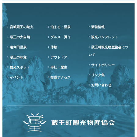
宮城蔵王の魅力
泊まる・温泉
新着情報
蔵王の大自然
グルメ・買う
観光パンフレット
遠刈田温泉
体験
蔵王町観光物産協会につ
いて
蔵王の味覚
アウトドア
サイトポリシー
観光スポット
寺社・歴史
リンク集
イベント
交通アクセス
お問い合わせ