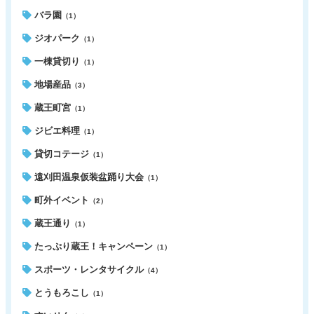
バラ園
（1）
ジオパーク
（1）
一棟貸切り
（1）
地場産品
（3）
蔵王町宮
（1）
ジビエ料理
（1）
貸切コテージ
（1）
遠刈田温泉仮装盆踊り大会
（1）
町外イベント
（2）
蔵王通り
（1）
たっぷり蔵王！キャンペーン
（1）
スポーツ・レンタサイクル
（4）
とうもろこし
（1）