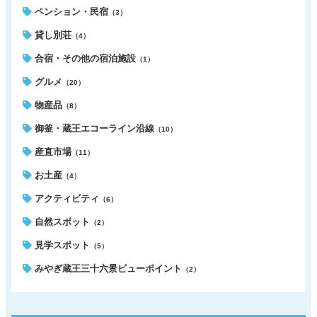
ペンション・民宿
（3）
貸し別荘
（4）
合宿・その他の宿泊施設
（1）
グルメ
（20）
物産品
（8）
御釜・蔵王エコーライン沿線
（10）
産直市場
（11）
お土産
（4）
アクティビティ
（6）
自然スポット
（2）
見学スポット
（5）
みやぎ蔵王三十六景ビューポイント
（2）