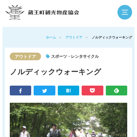
検索
ホーム
>
アウトドア
>
ノルディックウォーキング
アウトドア
スポーツ・レンタサイクル
蔵王の魅力
観光スポット
ノルディックウォーキング
イベント
泊まる・温泉
グルメ・買う
体験
アウトドア
寺社・歴史