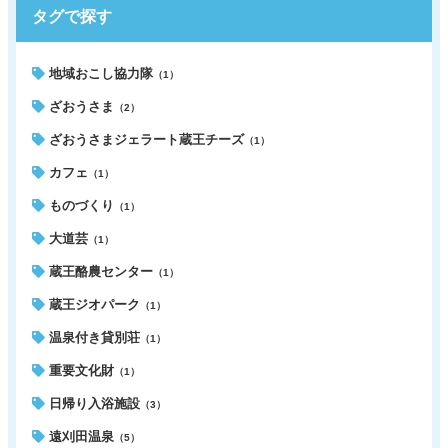
タグで探す
地域おこし協力隊
（1）
ざおうさま
（2）
ざおうさまジェラート蔵王チーズ
（1）
カフェ
（1）
ものづくり
（1）
大道芸
（1）
蔵王酪農センター
（1）
蔵王ジオパーク
（1）
温泉付き貸別荘
（1）
重要文化財
（1）
日帰り入浴施設
（3）
遠刈田温泉
（5）