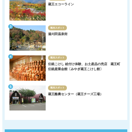
蔵王エコーライン
観光スポット
遠刈田温泉街
観光スポット
伝統こけし 絵付け体験、お土産品の売店 蔵王町
伝統産業会館〔みやぎ蔵王こけし館〕
観光スポット
蔵王酪農センター（蔵王チーズ工場）