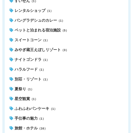
すいせん
（1）
レンタルショップ
（1）
バングラデシュのカレー
（1）
ペットと泊まれる宿泊施設
（5）
スイートコーン
（1）
みやぎ蔵王えぼしリゾート
（3）
ナイトゴンドラ
（1）
ハラルフード
（1）
別荘・リゾート
（1）
夏祭り
（1）
星空観賞
（1）
ふわふわパンケーキ
（1）
手仕事の魅力
（1）
旅館・ホテル
（16）