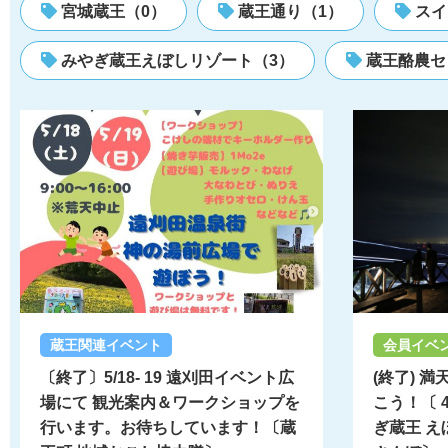
宮城蔵王（0）
蔵王通り（1）
スイ
みやぎ蔵王えぼしリゾート（3）
蔵王酪農セ
蔵王関連イベント
会員イベ
〔終了〕5/18- 19 遠刈田イベント広
(終了) 
場にて 観光案内＆ワークショップを
こう！〔 
行います。お待ちしています！〔蔵
ぎ蔵王 え