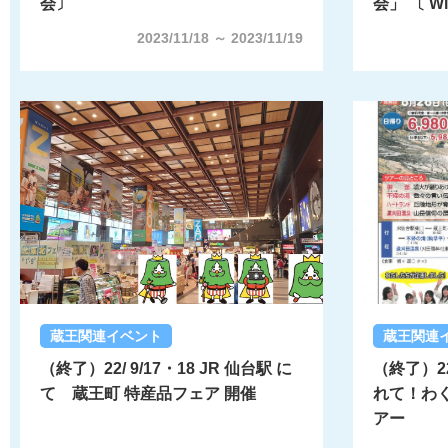
会〕
会」 〔 Wil
2023/11/18 ～ 2023/11/19
蔵王関連イベント
蔵王関連
（終了）22/ 9/17・18 JR 仙台駅 に
（終了）2
て 蔵王町 特産品フェア 開催
れて！わ
アー