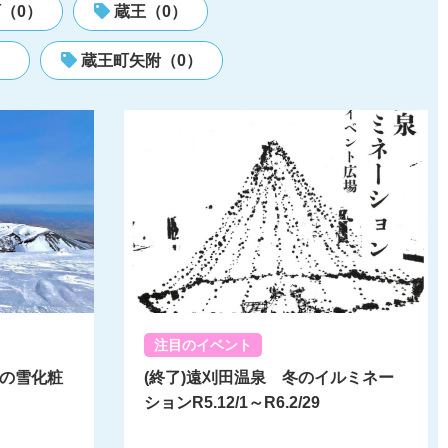
（0）
蔵王（0）
）
蔵王町矢附（0）
注目のイベント
蔵王の雪化粧
(終了)遠刈田温泉 冬のイルミネー
ションR5.12/1～R6.2/29