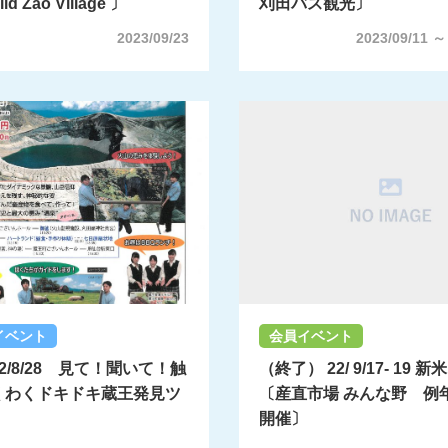
ld Zao Village 〕
刈田バス観光〕
2023/09/23
2023/09/11 ～
イベント
会員イベント
2/8/28 見て！聞いて！触
（終了） 22/ 9/17- 19 
くわくドキドキ蔵王発見ツ
〔産直市場 みんな野 例年
開催〕