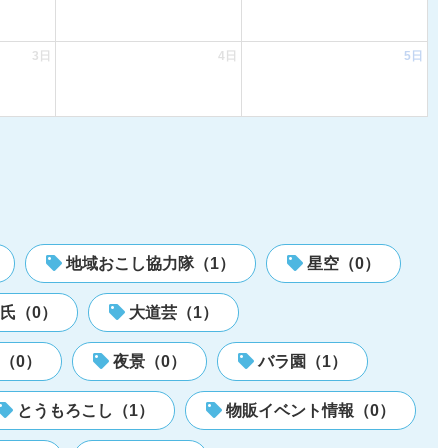
3日
4日
5日
地域おこし協力隊（1）
星空（0）
氏（0）
大道芸（1）
（0）
夜景（0）
バラ園（1）
とうもろこし（1）
物販イベント情報（0）