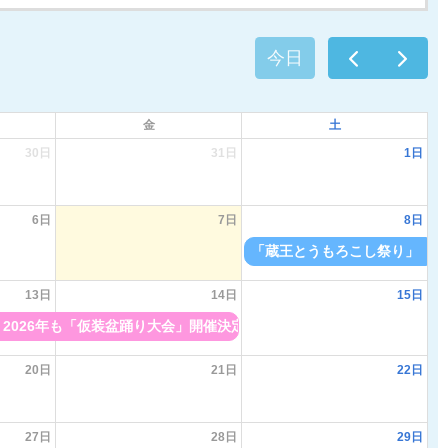
今日
金
土
30日
31日
1日
6日
7日
8日
「蔵王とうもろこし祭り」〔 26/ 
13日
14日
15日
2026年も「仮装盆踊り大会」開催決定。参加申込方法、道路交通規制情報 など
20日
21日
22日
27日
28日
29日