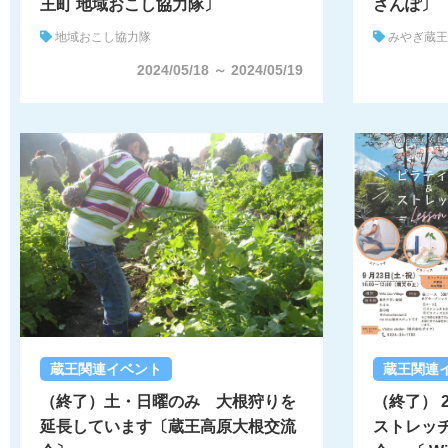
王町 地域おこし協力隊〕
さんぽ〕
地域おこし協力隊
みやぎ蔵王
2024/05/18 ～ 2024/05/19
蔵王関連イベント
蔵王関連
（終了）土・日曜のみ 大根狩りを
（終了） 2
延長しています〔蔵王高原大根交流
ストレッ