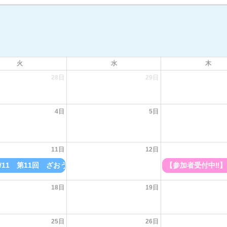
火
水
木
28日
29日
4日
5日
11日
12日
〕
/8/11 第11回 ざおうさまトレッキング 受付7/1～
【参加者受付中‼】 
18日
19日
25日
26日