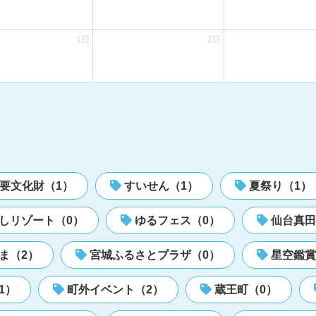
1日
2日
要文化財（1）
すいせん（1）
夏祭り（1）
しリゾート（0）
ゆるフェス（0）
仙台真田
ま（2）
宮城ふるさとプラザ（0）
星空鑑賞
1）
町外イベント（2）
蔵王町（0）