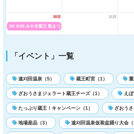
30日
31日
26/ 8/30 みやぎ蔵王 梨まつり
「イベント」一覧
遠刈田温泉（5）
蔵王町宮（1）
重
ざおうさまジェラート蔵王チーズ（1）
えぼ
たっぷり蔵王！キャンペーン（1）
ざおうさ
地場産品（3）
遠刈田温泉仮装盆踊り大会（