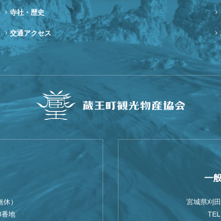
寺社・歴史
交通アクセス
一
無休）
宮城県刈田
3番地
TEL