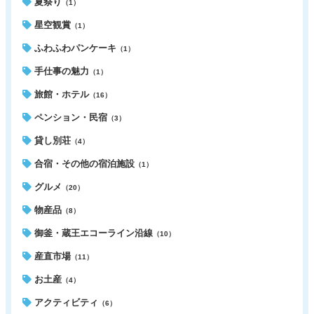
夏祭り
（1）
星空観賞
（1）
ふわふわパンケーキ
（1）
手仕事の魅力
（1）
旅館・ホテル
（16）
ペンション・民宿
（3）
貸し別荘
（4）
合宿・その他の宿泊施設
（1）
グルメ
（20）
物産品
（8）
御釜・蔵王エコーライン沿線
（10）
産直市場
（11）
お土産
（4）
アクティビティ
（6）