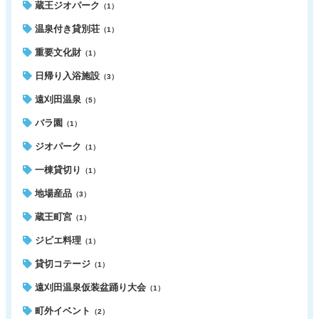
蔵王ジオパーク
（1）
温泉付き貸別荘
（1）
重要文化財
（1）
日帰り入浴施設
（3）
遠刈田温泉
（5）
バラ園
（1）
ジオパーク
（1）
一棟貸切り
（1）
地場産品
（3）
蔵王町宮
（1）
ジビエ料理
（1）
貸切コテージ
（1）
遠刈田温泉仮装盆踊り大会
（1）
町外イベント
（2）