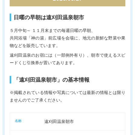
新着情報
電子パンフレット
日曜の早朝は遠刈田温泉朝市
蔵王町観光物産協会について
サイトポリシー
リンク集
お問い合わせ
５月中旬～ １１月末までの毎週日曜の早朝、
共同浴場「神の湯」前広場を会場に、地元の新鮮な野菜や果
物などを販売しています。
遠刈田温泉のお宿には（一部例外有り）、朝市で使えるスピ
ードくじ引換券が置いてあります。
「遠刈田温泉朝市」の基本情報
※掲載されている情報や写真については最新の情報とは限り
ませんのでご了承ください。
名称
遠刈田温泉朝市