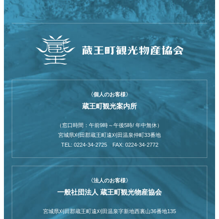
〈個人のお客様〉
蔵王町観光案内所
（窓口時間：午前9時～午後5時/ 年中無休）
宮城県刈田郡蔵王町遠刈田温泉仲町33番地
TEL: 0224-34-2725 FAX: 0224-34-2772
〈法人のお客様〉
一般社団法人 蔵王町観光物産協会
宮城県刈田郡蔵王町遠刈田温泉字新地西裏山36番地135