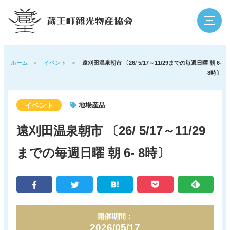
検索
ホーム
>
イベント
>
遠刈田温泉朝市 〔26/ 5/17～11/29までの毎週日曜 朝 6-
8時〕
蔵王の魅力
観光スポット
イベント
地場産品
遠刈田温泉朝市 〔26/ 5/17～11/29
イベント
泊まる・温泉
までの毎週日曜 朝 6- 8時〕
グルメ・買う
体験
アウトドア
寺社・歴史
開催期間：
2026/05/17