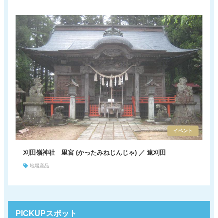
イベント
刈田嶺神社 里宮 (かったみねじんじゃ) ／ 遠刈田
地場産品
PICKUPスポット