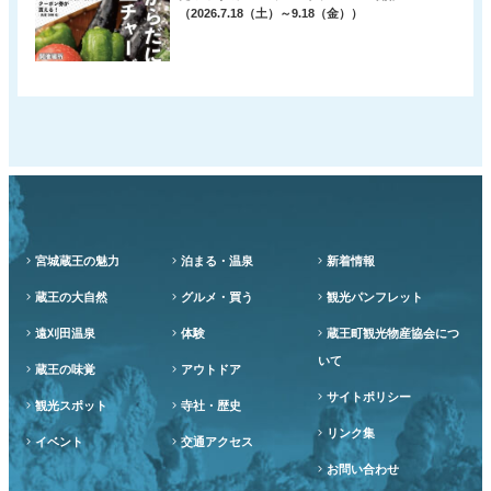
（2026.7.18（土）～9.18（金））
宮城蔵王の魅力
泊まる・温泉
新着情報
蔵王の大自然
グルメ・買う
観光パンフレット
遠刈田温泉
体験
蔵王町観光物産協会につ
いて
蔵王の味覚
アウトドア
サイトポリシー
観光スポット
寺社・歴史
リンク集
イベント
交通アクセス
お問い合わせ