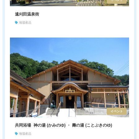
遠刈田温泉街
地場産品
イベント
共同浴場 神の湯 (かみのゆ) ・ 壽の湯 (ことぶきのゆ)
地場産品