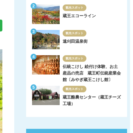
観光スポット
蔵王エコーライン
観光スポット
遠刈田温泉街
観光スポット
伝統こけし 絵付け体験、お土
産品の売店 蔵王町伝統産業会
館〔みやぎ蔵王こけし館〕
観光スポット
蔵王酪農センター（蔵王チーズ
工場）