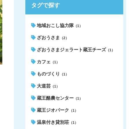
タグで探す
地域おこし協力隊
（1）
ざおうさま
（2）
ざおうさまジェラート蔵王チーズ
（1）
カフェ
（1）
ものづくり
（1）
大道芸
（1）
蔵王酪農センター
（1）
蔵王ジオパーク
（1）
温泉付き貸別荘
（1）