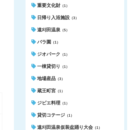
重要文化財
（1）
日帰り入浴施設
（3）
遠刈田温泉
（5）
バラ園
（1）
ジオパーク
（1）
一棟貸切り
（1）
地場産品
（3）
蔵王町宮
（1）
ジビエ料理
（1）
貸切コテージ
（1）
遠刈田温泉仮装盆踊り大会
（1）