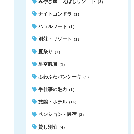
みやぎ蔵王えぼしリゾート
（3）
ナイトゴンドラ
（1）
ハラルフード
（1）
別荘・リゾート
（1）
夏祭り
（1）
星空観賞
（1）
ふわふわパンケーキ
（1）
手仕事の魅力
（1）
旅館・ホテル
（16）
ペンション・民宿
（3）
貸し別荘
（4）