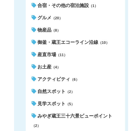
合宿・その他の宿泊施設
（1）
グルメ
（20）
物産品
（8）
御釜・蔵王エコーライン沿線
（10）
産直市場
（11）
お土産
（4）
アクティビティ
（6）
自然スポット
（2）
見学スポット
（5）
みやぎ蔵王三十六景ビューポイント
（2）