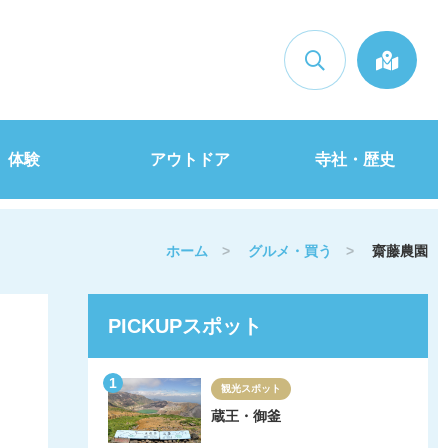
検索
体験
アウトドア
寺社・歴史
ホーム
>
グルメ・買う
>
齋藤農園
PICKUPスポット
観光スポット
蔵王・御釜