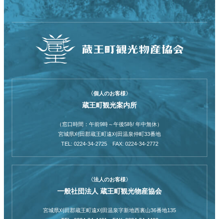
〈個人のお客様〉
蔵王町観光案内所
（窓口時間：午前9時～午後5時/ 年中無休）
宮城県刈田郡蔵王町遠刈田温泉仲町33番地
TEL: 0224-34-2725 FAX: 0224-34-2772
〈法人のお客様〉
一般社団法人 蔵王町観光物産協会
宮城県刈田郡蔵王町遠刈田温泉字新地西裏山36番地135