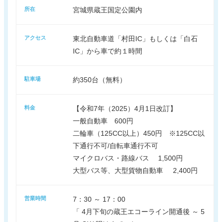
所在
宮城県蔵王国定公園内
アクセス
東北自動車道「村田IC」もしくは「白石
IC」から車で約１時間
駐車場
約350台（無料）
料金
【令和7年（2025）4月1日改訂】
一般自動車 600円
二輪車（125CC以上）450円 ※125CC以
下通行不可/自転車通行不可
マイクロバス・路線バス 1,500円
大型バス等、大型貨物自動車 2,400円
営業時間
7：30 ～ 17：00
「 4月下旬の蔵王エコーライン開通後 ～ 5