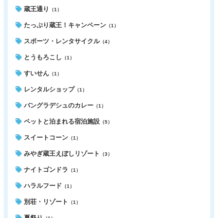
蔵王通り
（1）
たっぷり蔵王！キャンペーン
（1）
スポーツ・レンタサイクル
（4）
とうもろこし
（1）
すいせん
（1）
レンタルショップ
（1）
バングラデシュのカレー
（1）
ペットと泊まれる宿泊施設
（5）
スイートコーン
（1）
みやぎ蔵王えぼしリゾート
（3）
ナイトゴンドラ
（1）
ハラルフード
（1）
別荘・リゾート
（1）
夏祭り