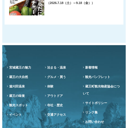
（2026.7.18（土）～9.18（金））
宮城蔵王の魅力
泊まる・温泉
新着情報
蔵王の大自然
グルメ・買う
観光パンフレット
遠刈田温泉
体験
蔵王町観光物産協会につ
いて
蔵王の味覚
アウトドア
サイトポリシー
観光スポット
寺社・歴史
リンク集
イベント
交通アクセス
お問い合わせ