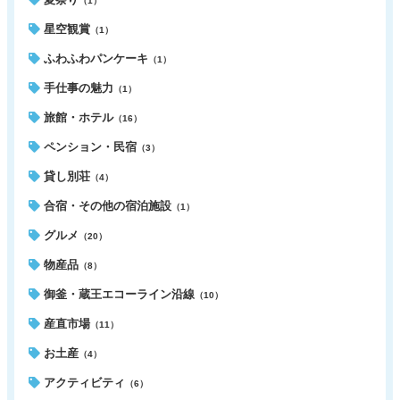
（1）
星空観賞
（1）
ふわふわパンケーキ
（1）
手仕事の魅力
（1）
旅館・ホテル
（16）
ペンション・民宿
（3）
貸し別荘
（4）
合宿・その他の宿泊施設
（1）
グルメ
（20）
物産品
（8）
御釜・蔵王エコーライン沿線
（10）
産直市場
（11）
お土産
（4）
アクティビティ
（6）