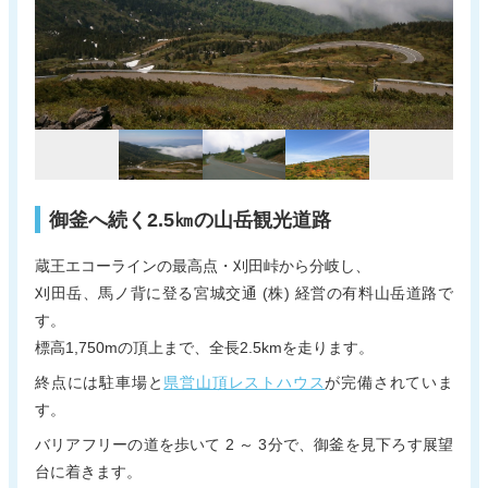
新着情報
電子パンフレット
蔵王町観光物産協会について
サイトポリシー
リンク集
お問い合わせ
御釜へ続く2.5㎞の山岳観光道路
蔵王エコーラインの最高点・刈田峠から分岐し、
刈田岳、馬ノ背に登る宮城交通 (株) 経営の有料山岳道路で
す。
標高1,750mの頂上まで、全長2.5kmを走ります。
終点には駐車場と
県営山頂レストハウス
が完備されていま
す。
バリアフリーの道を歩いて 2 ～ 3分で、御釜を見下ろす展望
台に着きます。