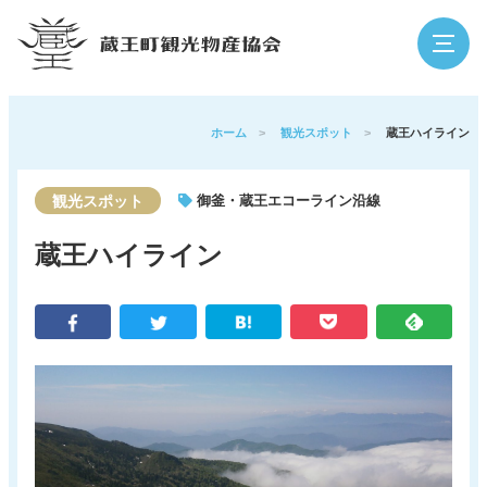
検索
ホーム
>
観光スポット
>
蔵王ハイライン
観光スポット
御釜・蔵王エコーライン沿線
蔵王の魅力
観光スポット
蔵王ハイライン
イベント
泊まる・温泉
グルメ・買う
体験
アウトドア
寺社・歴史