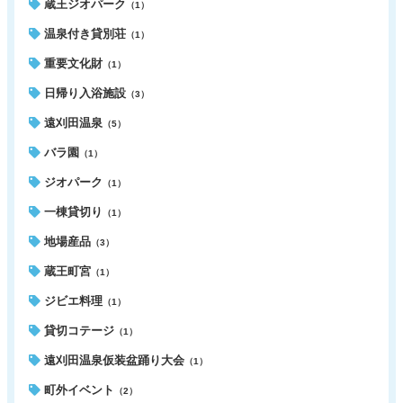
蔵王ジオパーク
（1）
温泉付き貸別荘
（1）
重要文化財
（1）
日帰り入浴施設
（3）
遠刈田温泉
（5）
バラ園
（1）
ジオパーク
（1）
一棟貸切り
（1）
地場産品
（3）
蔵王町宮
（1）
ジビエ料理
（1）
貸切コテージ
（1）
遠刈田温泉仮装盆踊り大会
（1）
町外イベント
（2）